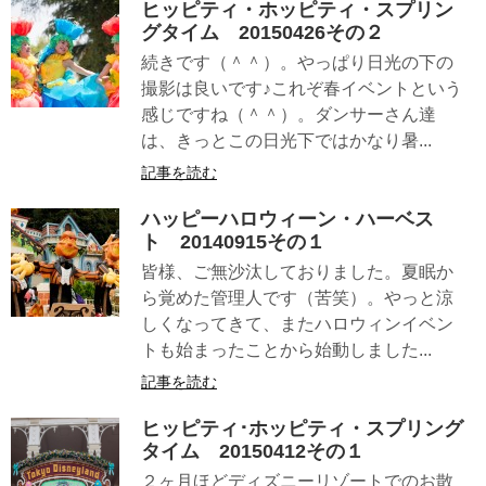
ヒッピティ・ホッピティ・スプリン
グタイム 20150426その２
続きです（＾＾）。やっぱり日光の下の
撮影は良いです♪これぞ春イベントという
感じですね（＾＾）。ダンサーさん達
は、きっとこの日光下ではかなり暑...
記事を読む
ハッピーハロウィーン・ハーベス
ト 20140915その１
皆様、ご無沙汰しておりました。夏眠か
ら覚めた管理人です（苦笑）。やっと涼
しくなってきて、またハロウィンイベン
トも始まったことから始動しました...
記事を読む
ヒッピティ･ホッピティ・スプリング
タイム 20150412その１
２ヶ月ほどディズニーリゾートでのお散