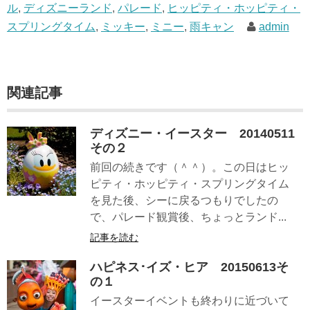
ル
,
ディズニーランド
,
パレード
,
ヒッピティ・ホッピティ・
スプリングタイム
,
ミッキー
,
ミニー
,
雨キャン
admin
関連記事
ディズニー・イースター 20140511
その２
前回の続きです（＾＾）。この日はヒッ
ピティ・ホッピティ・スプリングタイム
を見た後、シーに戻るつもりでしたの
で、パレード観賞後、ちょっとランド...
記事を読む
ハピネス･イズ・ヒア 20150613そ
の１
イースターイベントも終わりに近づいて