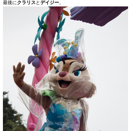
最後に
クラリス
と
デイジー
。