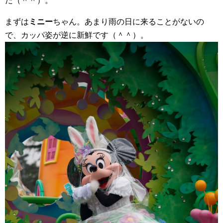
た（＾＾）。
まずは
ミニー
ちゃん。あまり雨の日に来ることがないの
で、カッパ姿が逆に新鮮です（＾＾）。