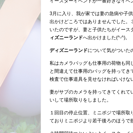
イースターイベントが一番好きなイベ
3月に入り、我が家では妻の急病や子
出かけどころではありませんでした。
いたのですが、妻と子供たちがイース
ィズニーランド
へ出かけました(^-^)。
ディズニーランド
について気がついた
私はカメラバッグも仕事用の荷物も同
と間違えて仕事用のバッグを持ってき
検査で仕事道具を見せなければいけな
妻がサブのカメラを持ってきてくれて
いして場所取りをしました。
１回目の停止位置、ミニポジで場所取
ておりミニポジより若干後ろのほうで