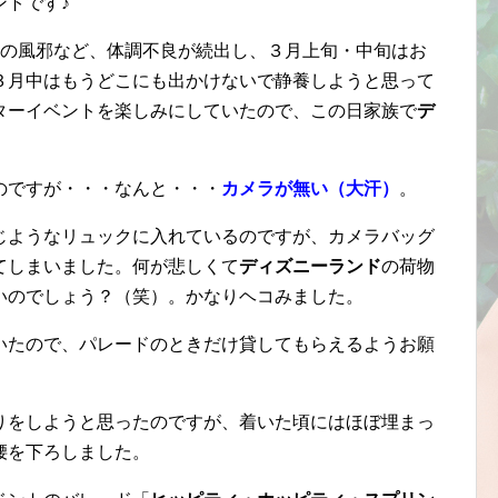
ントです♪
供の風邪など、体調不良が続出し、３月上旬・中旬はお
３月中はもうどこにも出かけないで静養しようと思って
ターイベントを楽しみにしていたので、この日家族で
デ
のですが・・・なんと・・・
カメラが無い（大汗）
。
じようなリュックに入れているのですが、カメラバッグ
てしまいました。何が悲しくて
ディズニーランド
の荷物
いのでしょう？（笑）。かなりヘコみました。
いたので、パレードのときだけ貸してもらえるようお願
りをしようと思ったのですが、着いた頃にはほぼ埋まっ
腰を下ろしました。