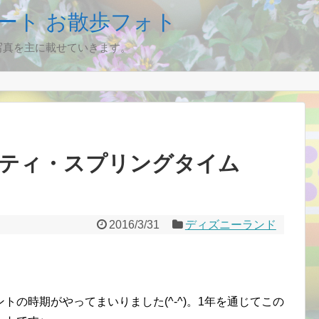
ート お散歩フォト
写真を主に載せていきます。
ピティ・スプリングタイム
2016/3/31
ディズニーランド
の時期がやってまいりました(^-^)。1年を通じてこの