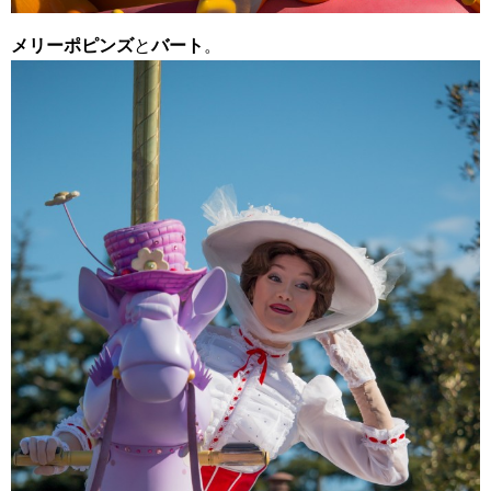
メリーポピンズ
と
バート
。