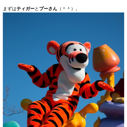
まずは
ティガー
と
プーさん
（＾＾）。