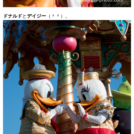
ドナルド
と
デイジー
（＾＾）。