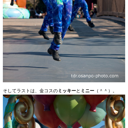
そしてラストは、金コスの
ミッキー
と
ミニー
（＾＾）。