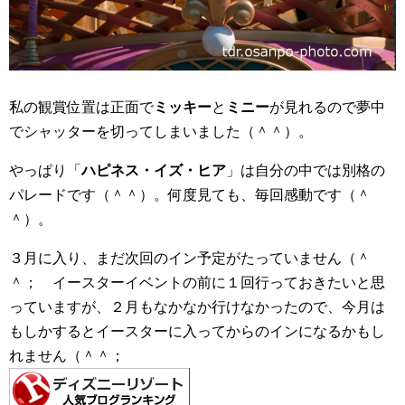
私の観賞位置は正面で
ミッキー
と
ミニー
が見れるので夢中
でシャッターを切ってしまいました（＾＾）。
やっぱり「
ハピネス・イズ・ヒア
」は自分の中では別格の
パレードです（＾＾）。何度見ても、毎回感動です（＾
＾）。
３月に入り、まだ次回のイン予定がたっていません（＾
＾； イースターイベントの前に１回行っておきたいと思
っていますが、２月もなかなか行けなかったので、今月は
もしかするとイースターに入ってからのインになるかもし
れません（＾＾；