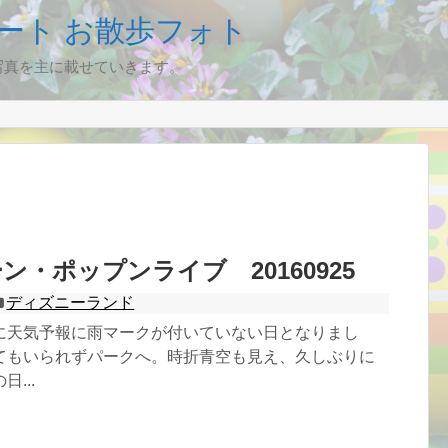
ート お散歩フォト
写真を主に載せていきます。
ン・ポップンライブ 20160925
ディズニーランド
に天気予報に雨マークが付いていない日となりまし
てもいられずパークへ。時折青空も見え、久しぶりに
...