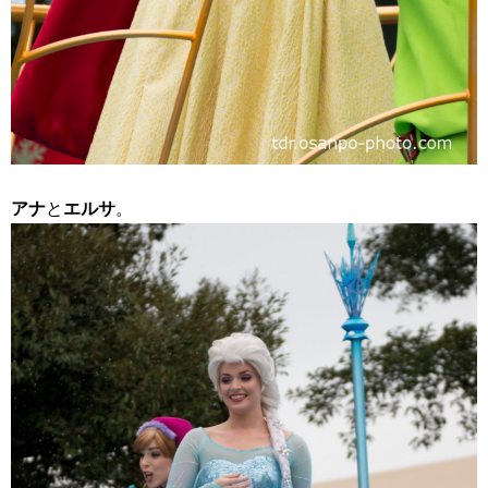
アナ
と
エルサ
。