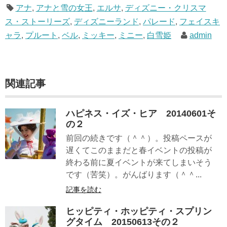
アナ
,
アナと雪の女王
,
エルサ
,
ディズニー・クリスマ
ス・ストーリーズ
,
ディズニーランド
,
パレード
,
フェイスキ
ャラ
,
プルート
,
ベル
,
ミッキー
,
ミニー
,
白雪姫
admin
関連記事
ハピネス・イズ・ヒア 20140601そ
の２
前回の続きです（＾＾）。投稿ペースが
遅くてこのままだと春イベントの投稿が
終わる前に夏イベントが来てしまいそう
です（苦笑）。がんばります（＾＾...
記事を読む
ヒッピティ・ホッピティ・スプリン
グタイム 20150613その２