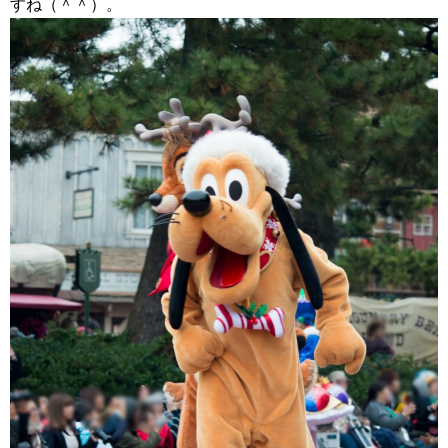
すね（＾＾）。