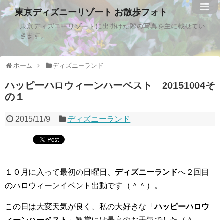
東京ディズニーリゾート お散歩フォト
東京ディズニーリゾートに出掛けた際の写真を主に載せてい
きます。
ホーム
ディズニーランド
ハッピーハロウィーンハーベスト 20151004そ
の１
2015/11/9
ディズニーランド
１０月に入って最初の日曜日、
ディズニーランド
へ２回目
のハロウィーンイベント出動です（＾＾）。
この日は大変天気が良く、私の大好きな「
ハッピーハロウ
ィーンハーベスト
」観賞には最高のお天気でした（＾