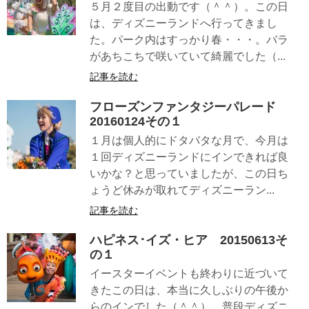
５月２度目の出動です（＾＾）。この日
は、ディズニーランドへ行ってきまし
た。パーク内はすっかり春・・・。バラ
があちこちで咲いていて綺麗でした（...
記事を読む
フローズンファンタジーパレード
20160124その１
１月は個人的にドタバタな月で、今月は
１回ディズニーランドにインできれば良
いかな？と思っていましたが、この日ち
ょうど休みが取れてディズニーラン...
記事を読む
ハピネス･イズ・ヒア 20150613そ
の１
イースターイベントも終わりに近づいて
きたこの日は、本当に久しぶりの午後か
らのインでした（＾＾）。普段ディズニ