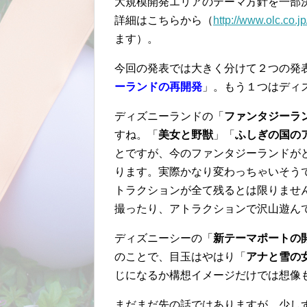
大規模開発エリアのテーマ方針を一部
詳細はこちらから（
http://www.olc.co.
ます）。
今回の発表では大きく分けて２つの発
ーランドの再開発
」。もう１つはディ
ディズニーランドの「
ファンタジーラ
すね。「
美女と野獣
」「
ふしぎの国の
とですが、今のファンタジーランドが
ります。実際かなり変わっちゃいそう
トラクションが全て残るとは限りませ
撮ったり、アトラクションで沢山遊ん
ディズニーシーの「
新テーマポートの
のことで、目玉はやはり「
アナと雪の
じになるか構想イメージだけでは想像
まだまだ先の話ではありますが、少し