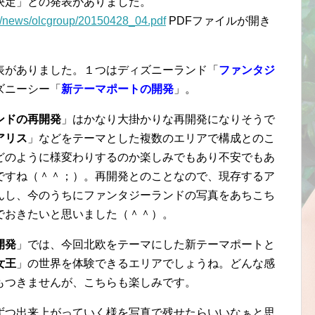
決定」との発表がありました。
jp/news/olcgroup/20150428_04.pdf
PDFファイルが開き
表がありました。１つはディズニーランド「
ファンタジ
ズニーシー「
新テーマポートの開発
」。
ンドの再開発
」はかなり大掛かりな再開発になりそうで
アリス
」などをテーマとした複数のエリアで構成とのこ
どのように様変わりするのか楽しみでもあり不安でもあ
ですね（＾＾；）。再開発とのことなので、現存するア
んし、今のうちにファンタジーランドの写真をあちこち
でおきたいと思いました（＾＾）。
開発
」では、今回北欧をテーマにした新テーマポートと
女王
」の世界を体験できるエリアでしょうね。どんな感
もつきませんが、こちらも楽しみです。
ずつ出来上がっていく様を写真で残せたらいいなぁと思