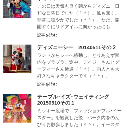
この日は天気も良く朝からディズニー日
和な日曜日でした（＾＾）。風も無く、
非常に穏やかでした（＾＾）。ただ、開
園すぐにリドアイルに向かったにも...
記事を読む
ディズニーシー 20140511その２
ランドからシーへ移動し、とりあえず園
内をブラブラ。途中、デイジーさんとグ
ーフィーさん遭遇（＾＾）。両人とも大
好きなキャラクターです（＾＾）。...
記事を読む
テーブル･イズ･ウェイティング
20150510その１
ミッキー広場で「ファッショナブル･イー
スター」を観賞した後、パーク内をのん
びりお散歩しました（＾＾）。イースタ