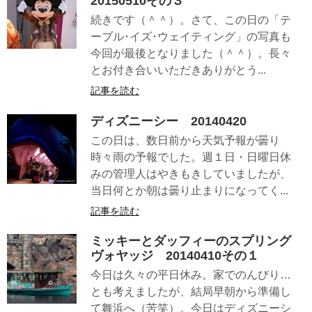
20150510その３
続きです（＾＾）。さて、この日の「テ
ーブル･イズ･ウェイティング」の写真も
今回が最後となりました（＾＾）。長々
とお付き合いいただきありがとう...
記事を読む
ディズニーシー 20140420
この日は、数日前から天気予報が曇り
時々雨の予報でした。週１日・日曜日休
みの管理人はやきもきしていましたが、
当日何とか朝は曇り止まりになってく...
記事を読む
ミッキーとダッフィーのスプリング
ヴォヤッジ 20140410その１
今日は久々の平日休み。家でのんびり…
とも考えましたが、結局早朝から準備し
て舞浜へ（苦笑）。今日はディズニーシ