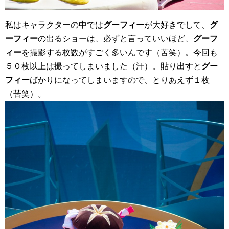
私はキャラクターの中では
グーフィー
が大好きでして、
グ
ーフィー
の出るショーは、必ずと言っていいほど、
グーフ
ィー
を撮影する枚数がすごく多いんです（苦笑）。今回も
５０枚以上は撮ってしまいました（汗）。貼り出すと
グー
フィー
ばかりになってしまいますので、とりあえず１枚
（苦笑）。