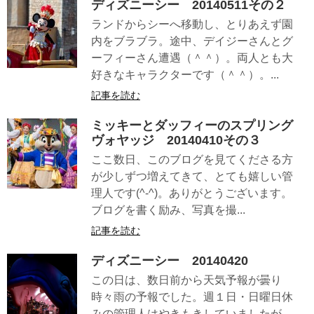
ディズニーシー 20140511その２
ランドからシーへ移動し、とりあえず園
内をブラブラ。途中、デイジーさんとグ
ーフィーさん遭遇（＾＾）。両人とも大
好きなキャラクターです（＾＾）。...
記事を読む
ミッキーとダッフィーのスプリング
ヴォヤッジ 20140410その３
ここ数日、このブログを見てくださる方
が少しずつ増えてきて、とても嬉しい管
理人です(^-^)。ありがとうございます。
ブログを書く励み、写真を撮...
記事を読む
ディズニーシー 20140420
この日は、数日前から天気予報が曇り
時々雨の予報でした。週１日・日曜日休
みの管理人はやきもきしていましたが、