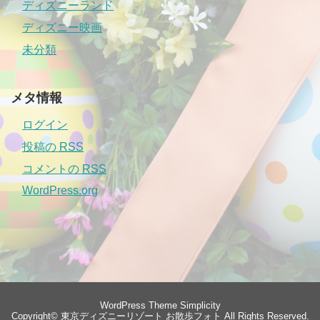
ディズニーランド
ディズニー映画
未分類
メタ情報
ログイン
投稿の
RSS
コメントの
RSS
WordPress.org
WordPress Theme
Simplicity
Copyright©
東京ディズニーリゾート お散歩フォト
All Rights Reserved.