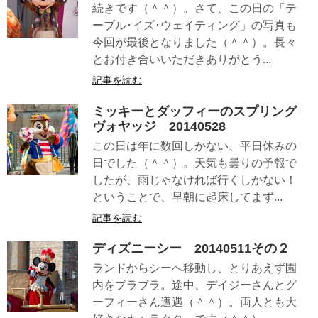
続きです（＾＾）。さて、この日の「テ
ーブル･イズ･ウェイティング」の写真も
今回が最後となりました（＾＾）。長々
とお付き合いいただきありがとう...
記事を読む
ミッキーとダッフィーのスプリング
ヴォヤッジ 20140528
この日は年に数回しかない、平日休みの
日でした（＾＾）。天気も曇りの予報で
したが、雨じゃなければ行くしかない！
ということで、早朝に起床してまず...
記事を読む
ディズニーシー 20140511その２
ランドからシーへ移動し、とりあえず園
内をブラブラ。途中、デイジーさんとグ
ーフィーさん遭遇（＾＾）。両人とも大