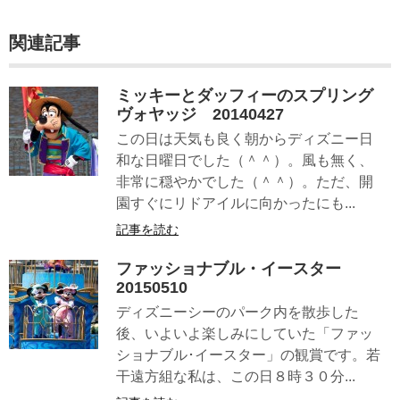
関連記事
ミッキーとダッフィーのスプリング
ヴォヤッジ 20140427
この日は天気も良く朝からディズニー日
和な日曜日でした（＾＾）。風も無く、
非常に穏やかでした（＾＾）。ただ、開
園すぐにリドアイルに向かったにも...
記事を読む
ファッショナブル・イースター
20150510
ディズニーシーのパーク内を散歩した
後、いよいよ楽しみにしていた「ファッ
ショナブル･イースター」の観賞です。若
干遠方組な私は、この日８時３０分...