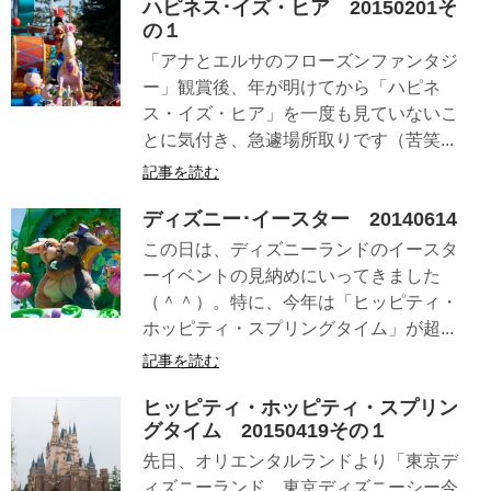
ハピネス･イズ・ヒア 20150201そ
の１
「アナとエルサのフローズンファンタジ
ー」観賞後、年が明けてから「ハピネ
ス・イズ・ヒア」を一度も見ていないこ
とに気付き、急遽場所取りです（苦笑...
記事を読む
ディズニー･イースター 20140614
この日は、ディズニーランドのイースタ
ーイベントの見納めにいってきました
（＾＾）。特に、今年は「ヒッピティ・
ホッピティ・スプリングタイム」が超...
記事を読む
ヒッピティ・ホッピティ・スプリン
グタイム 20150419その１
先日、オリエンタルランドより「東京デ
ィズニーランド、東京ディズニーシー今