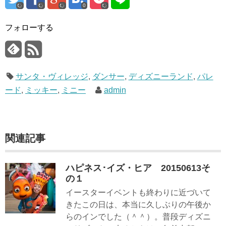
0
フォローする
サンタ・ヴィレッジ
,
ダンサー
,
ディズニーランド
,
パレ
ード
,
ミッキー
,
ミニー
admin
関連記事
ハピネス･イズ・ヒア 20150613そ
の１
イースターイベントも終わりに近づいて
きたこの日は、本当に久しぶりの午後か
らのインでした（＾＾）。普段ディズニ