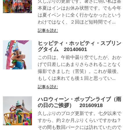
久しぶりの更新です。暑さに弱い私は基
本夏はインはお休み状態です。でも今年
は夏イベントに全く行かなかったという
わけではなく、２回ほど短時間でイ...
記事を読む
ヒッピティ・ホッピティ・スプリン
グタイム 20140601
この日は、午前中曇り空でしたが、おか
げで日差しにあまりさらされることなく
撮影できました（苦笑）。これが最後、
もしくは来れても後１回と思ってい...
記事を読む
ハロウィーン・ポップンライブ（雨
の日のご挨拶） 20160918
久しぶりのブログ更新です。七夕以来で
すから、約２か月ぶりくらいですかね？
その間も数回パークには訪れていたので